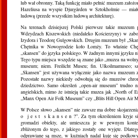
lub wał obronny. Taką funkcję miało pełnić muzeum założo
Hazeliusa na wyspie Djurgården w Sztokholmie — miało
ludową (przede wszystkim ludową architekturę).
Na terenach dzisiejszej Polski pierwsze takie muzeu
Wdzydzach Kiszewskich (niedaleko Kościerzyny) w zabo
Izydora i Teodorę Gulgowskich. Drugim muzeum był „Ska
Chętnika w Nowogrodzie koło Łomży. To właśnie Chęt
„skansen” do języka polskiego. W żadnym innymi języku nie
Tego typu miejsca wszędzie są znane jako „muzea na wolny
museum; niem. Freilicht Museu; fin. Ulkoilmamuseo; s
„Skansen” jest używana wyłącznie jako nazwa muzeum z
Pozostałe nazwy niekiedy odwołują się do muzeów chroni
dziedzictwo. Samo określeń „open-air museum” trudno 
angielskich, mimo że istnieją takie muzea jak „North o
„Manx Open Air Folk Museum” czy „Blits Hill Open Air 
W Polsce słowo „skansen” nie zawsze ma dobre skojarzeni
o j e s t s k a n s e n ?”. Za tym określeniem kryje się 
gromadzi obiekty, ale umieszcza je w pewnym kontek
zbliżonym do tego, z jakiego zostały one wyjęte. Dlate
odprawiane są msze, w kuźniach nadal kuje się podkowy