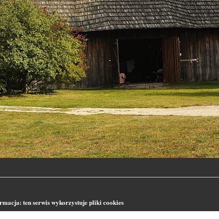
macja: ten serwis wykorzystuje pliki cookies
seny.net używa informacji zapisanych za pomocą cookies w celu sporządzania stat