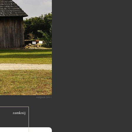
sierpień 2011
zamknij
ystyk