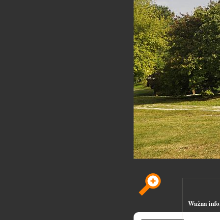
Ważna infor
Serwis skan