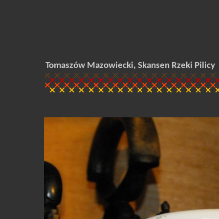
Tomaszów Mazowiecki, Skansen Rzeki Pilicy