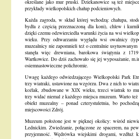
określane jako mur pruski. Dziekanowice są też miejs
przykłady wielkopolskich chałup podcieniowych.
Każda zagroda, w skład której wchodzą: chałupa, stodo
bydła z częścią przeznaczoną dla koni), chlew i kurni
dzięki czemu odzwierciedla warunki życia na wsi wielko
wieku. Przy odtwarzaniu wyglądu wsi owalnicy (typ
muzealnicy nie zapomnieli też o centralnie usytuowanym
stanęła więc drewniana, barokowa świątynia z 171
Wartkowice. Do dziś zachowało się jej wyposażanie, m.in
osiemnastowieczne polichromie.
Uwagę każdego odwiedzającego Wielkopolski Park Etn
trzy wiatraki, ustawione na wzgórzu. Dwa z nich to wiatra
koźlak, zbudowane w XIX wieku, trzeci wiatrak to mu
trzy widać niemal z każdego miejsca muzeum. Warto też 
obiekt muzealny – ponad czterystuletnia, bo pochodz
miejscowości Zdrój.
Muzeum położone jest w pięknej okolicy: wśród niewie
Lednickim. Zwiedzanie, połączone ze spacerem, na pew
przyjemność. Wędrówka wiejskimi drogami, wzdłuż kt