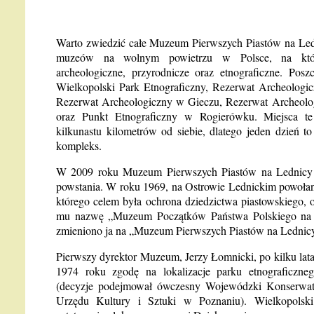
Warto zwiedzić całe Muzeum Pierwszych Piastów na Led
muzeów na wolnym powietrzu w Polsce, na któr
archeologiczne, przyrodnicze oraz etnograficzne. Pos
Wielkopolski Park Etnograficzny, Rezerwat Archeologi
Rezerwat Archeologiczny w Gieczu, Rezerwat Archeol
oraz Punkt Etnograficzny w Rogierówku. Miejsca te
kilkunastu kilometrów od siebie, dlatego jeden dzień t
kompleks.
W 2009 roku Muzeum Pierwszych Piastów na Lednicy ob
powstania. W roku 1969, na Ostrowie Lednickim powoła
którego celem była ochrona dziedzictwa piastowskiego, 
mu nazwę „Muzeum Początków Państwa Polskiego na 
zmieniono ja na „Muzeum Pierwszych Piastów na Lednic
Pierwszy dyrektor Muzeum, Jerzy Łomnicki, po kilku latac
1974 roku zgodę na lokalizacje parku etnograficzne
(decyzje podejmował ówczesny Wojewódzki Konserwat
Urzędu Kultury i Sztuki w Poznaniu). Wielkopolski 