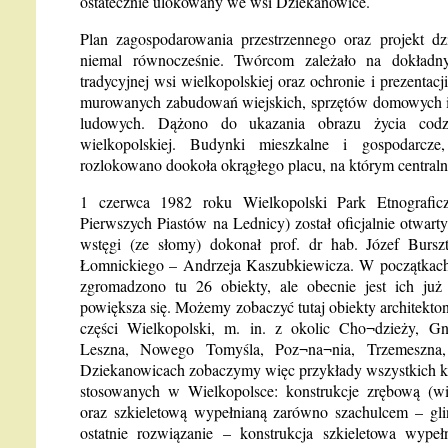
ostatecznie ulokowany we wsi Dziekanowice.
Plan zagospodarowania przestrzennego oraz projekt dz
niemal równocześnie. Twórcom zależało na dokład
tradycyjnej wsi wielkopolskiej oraz ochronie i prezentacj
murowanych zabudowań wiejskich, sprzętów domowych i 
ludowych. Dążono do ukazania obrazu życia codz
wielkopolskiej. Budynki mieszkalne i gospodarcze
rozlokowano dookoła okrągłego placu, na którym centralnie
1 czerwca 1982 roku Wielkopolski Park Etnografic
Pierwszych Piastów na Lednicy) został oficjalnie otwarty
wstęgi (ze słomy) dokonał prof. dr hab. Józef Bursz
Łomnickiego – Andrzeja Kaszubkiewicza. W początkach 
zgromadzono tu 26 obiekty, ale obecnie jest ich już
powiększa się. Możemy zobaczyć tutaj obiekty architekton
części Wielkopolski, m. in. z okolic Cho¬dzieży, Gni
Leszna, Nowego Tomyśla, Poz¬na¬nia, Trzemeszna
Dziekanowicach zobaczymy więc przykłady wszystkich kon
stosowanych w Wielkopolsce: konstrukcje zrębową (w
oraz szkieletową wypełnianą zarówno szachulcem – gliną
ostatnie rozwiązanie – konstrukcja szkieletowa wypełn